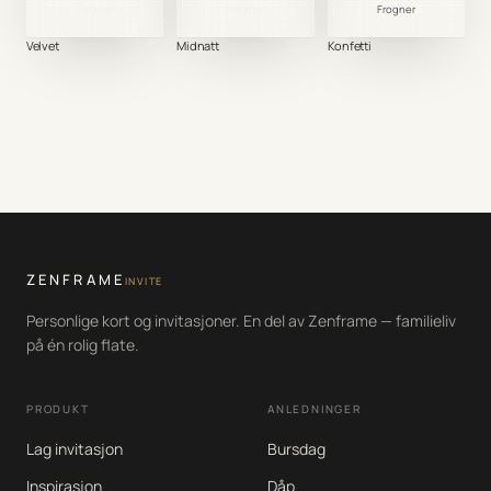
Frogner
Frogner
Frogner
Velvet
Midnatt
Konfetti
ZENFRAME
INVITE
Personlige kort og invitasjoner. En del av Zenframe — familieliv
på én rolig flate.
PRODUKT
ANLEDNINGER
Lag invitasjon
Bursdag
Inspirasjon
Dåp