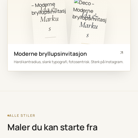
Ida &
Ida &
Marku
Marku
s
s
Moderne bryllupsinvitasjon
Hard kantradius, slank typografi, fotosentrisk. Sterk på Instagram.
ALLE STILER
Maler du kan starte fra