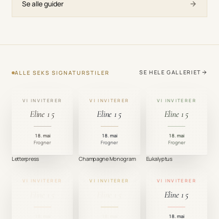
Se alle guider
SE HELE GALLERIET
ALLE SEKS SIGNATURSTILER
VI INVITERER
VI INVITERER
VI INVITERER
Eline 15
Eline 15
Eline 15
18. mai
18. mai
18. mai
Frogner
Frogner
Frogner
Letterpress
Champagne Monogram
Eukalyptus
VI INVITERER
VI INVITERER
VI INVITERER
Eline 15
Eline 15
Eline 15
18. mai
18. mai
18. mai