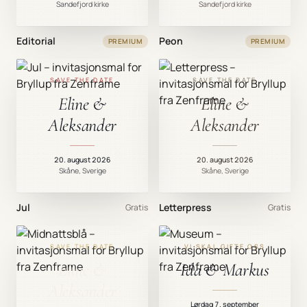
Sandefjord kirke
Sandefjord kirke
Editorial
Peon
PREMIUM
PREMIUM
SAVE THE DATE
SAVE THE DATE
Eline &
Eline &
Aleksander
Aleksander
20. august 2026
20. august 2026
Skåne, Sverige
Skåne, Sverige
Jul
Letterpress
Gratis
Gratis
SAVE THE DATE
VI SKAL GIFTE OSS
Eline &
Ida & Markus
Aleksander
Lørdag 7. september