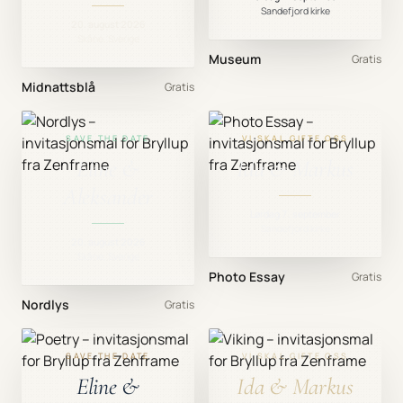
Sandefjord kirke
20. august 2026
Skåne, Sverige
Museum
Gratis
Midnattsblå
Gratis
SAVE THE DATE
VI SKAL GIFTE OSS
Eline &
Ida & Markus
Aleksander
Lørdag 7. september
Sandefjord kirke
20. august 2026
Skåne, Sverige
Photo Essay
Gratis
Nordlys
Gratis
SAVE THE DATE
VI SKAL GIFTE OSS
Eline &
Ida & Markus