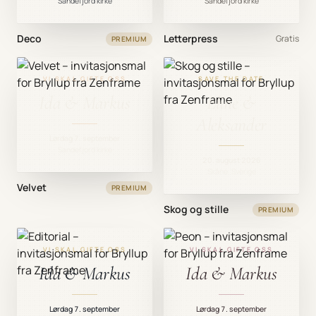
Sandefjord kirke
Sandefjord kirke
Deco
Letterpress
Gratis
PREMIUM
VI SKAL GIFTE OSS
SAVE THE DATE
Ida & Markus
Eline &
Aleksander
Lørdag 7. september
Sandefjord kirke
20. august 2026
Skåne, Sverige
Velvet
PREMIUM
Skog og stille
PREMIUM
VI SKAL GIFTE OSS
VI SKAL GIFTE OSS
Ida & Markus
Ida & Markus
Lørdag 7. september
Lørdag 7. september