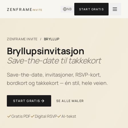
NB
ZENFRAME
START GRATIS
INVITE
ZENFRAME INVITE
/
BRYLLUP
Bryllup
sinvitasjon
Save-the-date til takkekort
Save-the-date, invitasjoner, RSVP-kort,
bordkort og takkekort — én stil, hele veien.
START GRATIS
SE ALLE MALER
Gratis PDF
Digital RSVP
AI-tekst