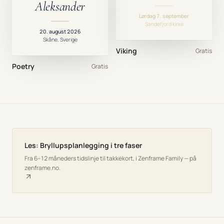
Aleksander
Lørdag 7. september
Sandefjord kirke
20. august 2026
Skåne, Sverige
Viking
Gratis
Poetry
Gratis
Les: Bryllupsplanlegging i tre faser
Fra 6–12 måneders tidslinje til takkekort, i Zenframe Family — på
zenframe.no.