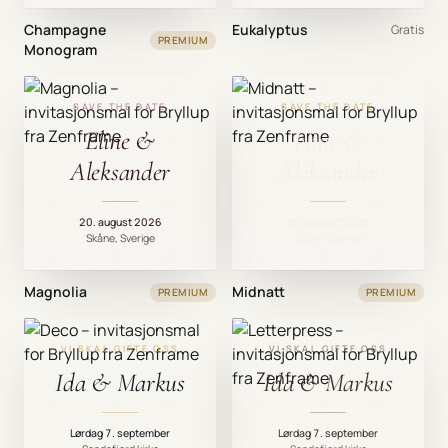
Champagne
Eukalyptus
Gratis
PREMIUM
Monogram
SAVE THE DATE
SAVE THE DATE
Eline &
Eline &
Aleksander
Aleksander
20. august 2026
20. august 2026
Skåne, Sverige
Skåne, Sverige
Magnolia
Midnatt
PREMIUM
PREMIUM
VI SKAL GIFTE OSS
VI SKAL GIFTE OSS
Ida & Markus
Ida & Markus
Lørdag 7. september
Lørdag 7. september